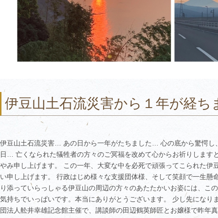
伊豆山土石流災害から１年が経ち
伊豆山土石流災害… あの日から一年がたちました… 心の底から驚愕
日… 亡くなられた犠牲者の方々のご冥福を改めて心からお祈りします
やみ申し上げます。 この一年、大変な中を必死で頑張ってこられた伊
い申し上げます。 行政はじめ様々な支援団体様、そして笑顔で一生懸
り添っていらっしゃる伊豆山の周辺の方々のあたたかいお姿には、この
気持ちでいっぱいです。本当にありがとうございます。 少し先になり
団法人舩井幸雄記念館主催で、講談師の田辺鶴英師匠とお嬢様で昨年真