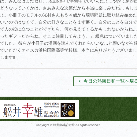
は、みんなはまだゼロ… 地面の中で準備中でいいんだよ…やがて芽が
どうなっていくかは、さあみんな次第だから本当に楽しみだね… もし
よ。小冊子のモデルの光村さんも５４歳から環境問題に取り組み始めた
いいのではなくて、自分の好きなことをまず磨く。自分のことを自分で
で人の役に立つことができたら、何か見えてくるかもしれないからね…
ったギフトだからね。そこに注目してみよう。」 緩急はついていまし
でした。 彼らが小冊子の漫画を読んでくれたらいいな…と願いながら
でいただくオイスカ浜松国際高等学校様、本当にありがとうございまし
します‼️
今日の熱海日和一覧へ戻
Copyright © 舩井幸雄記念館 All rights reserved.