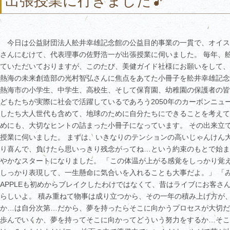
出張授業に行きました🎵
今日は公益財団法人舩井幸雄記念館の公益目的事業の一貫で、オイスカ
さんにむけて、代表理事の佐野浩一が出張授業に伺いました。 毎年、
ていただいておりますが、このたび、美健ガイド社様にお願いをして、
熱海の未来創造部の光村智弘さんに焦点をあてた小冊子を舩井幸雄記念
熱海市の小学生、中学生、高校生、そして保育園、幼稚園の保護者の皆
どもたちが実際に社会で活躍しているであろう2050年のカーボンニュ
したち大人世代も含めて、地球のために自分たちにできることを考えて
めにも、大切なヒントの詰まった小冊子になっています。 その出来立
授業に伺いました。 まずは、いきなりのテンションの高いじゃんけん
り喜んで、負けたら思いっきり残念がってね…という約束のもとで始ま
やかなスタートになりました。 「この体温が上がる感覚をしっかり覚
しっかり表現して、一生懸命に気合いを入れることも大事だよ。」 「みんな
APPLEも初めからブレイクしたわけではなくて、昔はライブにお客さ
らしいよ。 積み重ねて物事は成り立つから、その一年の積み上げ方が
か…は自分次第…だから、夢を持ったらそこに向かうプロセスが大切だ
歩んでいくか、夢を持ってそこに向かってどういう努力をするか…そこ