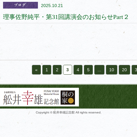
2025.10.21
理事佐野純平・第31回講演会のお知らせPart２
«
1
2
3
4
5
...
10
20
Copyright © 舩井幸雄記念館 All rights reserved.